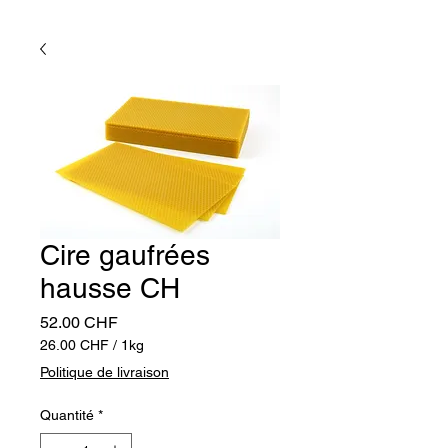
Cire gaufrées
hausse CH
Prix
52.00 CHF
26.00 CHF
/
1kg
26.00 CHF
Politique de livraison
pour
1
Quantité
*
Kilogramme