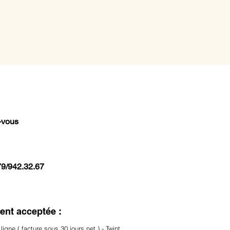
-vous
79/942.32.67
nt acceptée :
ligne ( facture sous 30 jours net ) - Twint