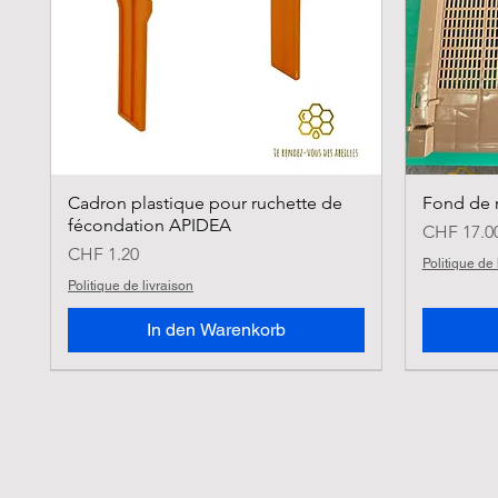
Cadron plastique pour ruchette de
Fond de r
fécondation APIDEA
Preis
CHF 17.0
Preis
CHF 1.20
Politique de 
Politique de livraison
In den Warenkorb