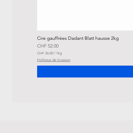
Cire gauffrées Dadant Blatt hausse 2kg
Preis
CHF 52.00
CHF 26.00
/
1kg
C
Politique de livraison
H
F
2
6
.
0
0
p
r
o
1
K
i
l
o