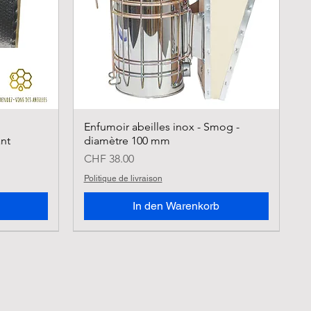
Enfumoir abeilles inox - Smog -
nt
diamètre 100 mm
Preis
CHF 38.00
Politique de livraison
In den Warenkorb