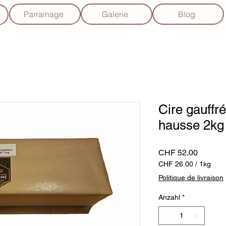
Parrainage
Galerie
Blog
Cire gauffr
hausse 2kg
Preis
CHF 52.00
CHF 26.00
/
1kg
CHF 26.00
Politique de livraison
pro
1
Anzahl
*
Kilogramm