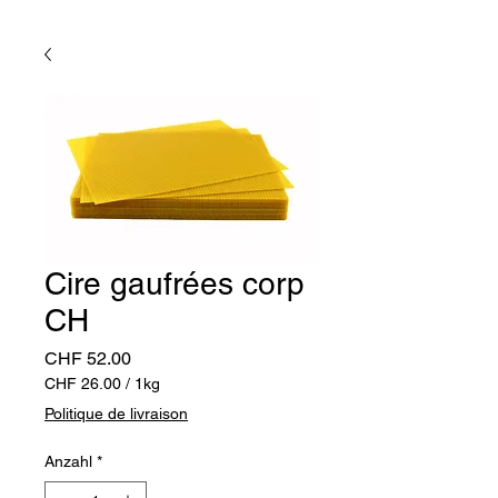
Cire gaufrées corp
CH
Preis
CHF 52.00
CHF 26.00
/
1kg
CHF 26.00
Politique de livraison
pro
1
Anzahl
*
Kilogramm