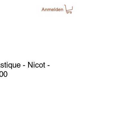
Anmelden
tique - Nicot -
100