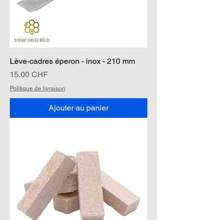
Lève-cadres éperon - inox - 210 mm
Prix
15.00 CHF
Politique de livraison
Ajouter au panier