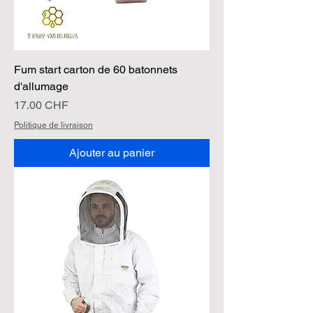
Fum start carton de 60 batonnets
d'allumage
Prix
17.00 CHF
Politique de livraison
Ajouter au panier