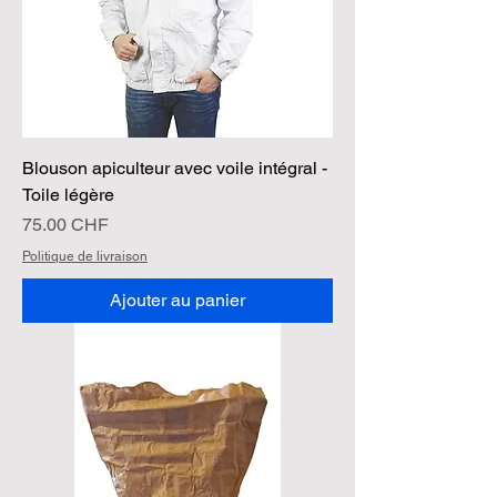
Blouson apiculteur avec voile intégral -
Toile légère
Prix
75.00 CHF
Politique de livraison
Ajouter au panier