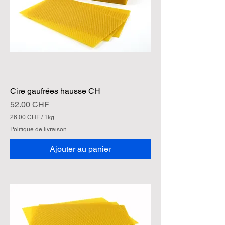
Cire gaufrées hausse CH
Prix
52.00 CHF
26.00 CHF
/
1kg
2
Politique de livraison
6
.
Ajouter au panier
0
0
C
H
F
p
a
r
1