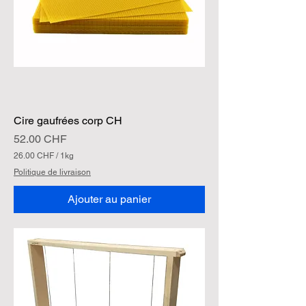
K
i
l
o
g
r
a
m
m
e
Cire gaufrées corp CH
Prix
52.00 CHF
26.00 CHF
/
1kg
2
Politique de livraison
6
.
Ajouter au panier
0
0
C
H
F
p
a
r
1