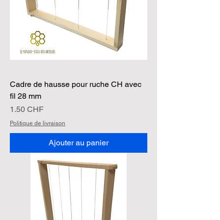
K
i
l
o
g
r
a
m
m
e
Cadre de hausse pour ruche CH avec
fil 28 mm
Prix
1.50 CHF
Politique de livraison
Ajouter au panier