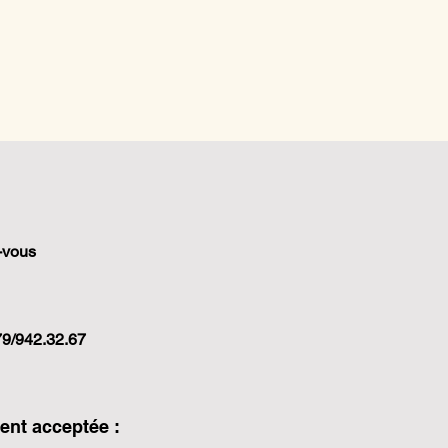
-vous
79/942.32.67
nt acceptée :